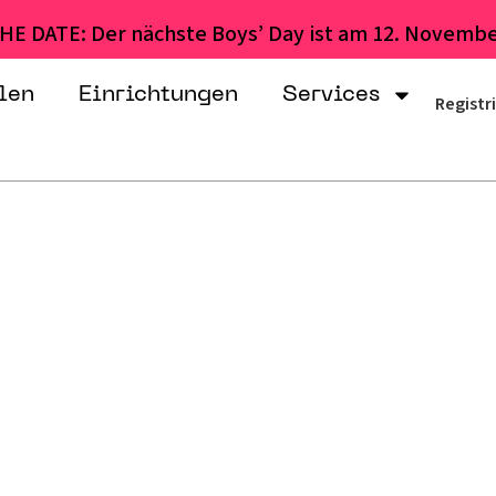
HE DATE: Der nächste Boys’ Day ist am 12. Novembe
len
Einrichtungen
Services
Registr