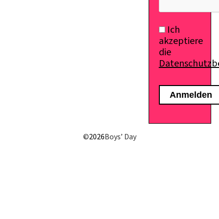
Ich
akzeptiere
die
Datenschutz
©
2026
Boys’ Day