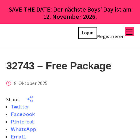
SAVE THE DATE: Der nächste Boys’ Day ist am
12. November 2026.
Login
Registrieren
32743 – Free Package
8. Oktober 2025
Share:
Twitter
Facebook
Pinterest
WhatsApp
Email