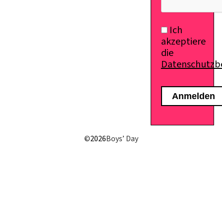
Ich
akzeptiere
die
Datenschutz
©
2026
Boys’ Day