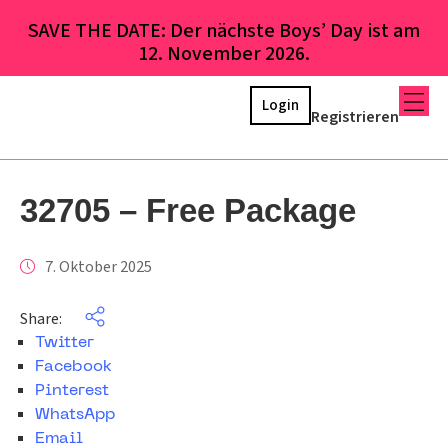
SAVE THE DATE: Der nächste Boys’ Day ist am
12. November 2026.
Login
Registrieren
32705 – Free Package
7. Oktober 2025
Share:
Twitter
Facebook
Pinterest
WhatsApp
Email