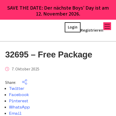
SAVE THE DATE: Der nächste Boys’ Day ist am
12. November 2026.
Login
Registrieren
32695 – Free Package
7. Oktober 2025
Share:
Twitter
Facebook
Pinterest
WhatsApp
Email