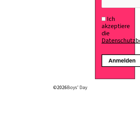
Ich
akzeptiere
die
Datenschutz
©
2026
Boys’ Day