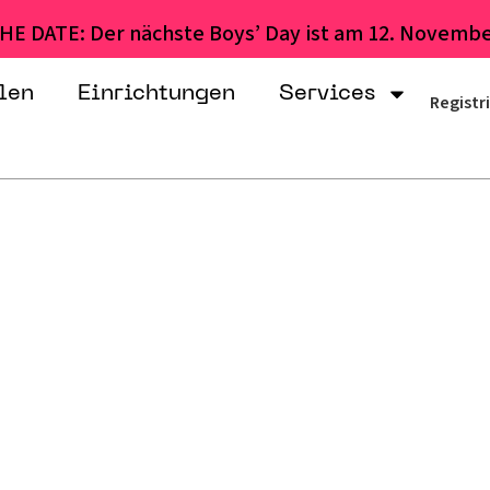
HE DATE: Der nächste Boys’ Day ist am 12. Novembe
len
Einrichtungen
Services
Registr