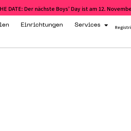
HE DATE: Der nächste Boys’ Day ist am 12. Novembe
len
Einrichtungen
Services
Registr