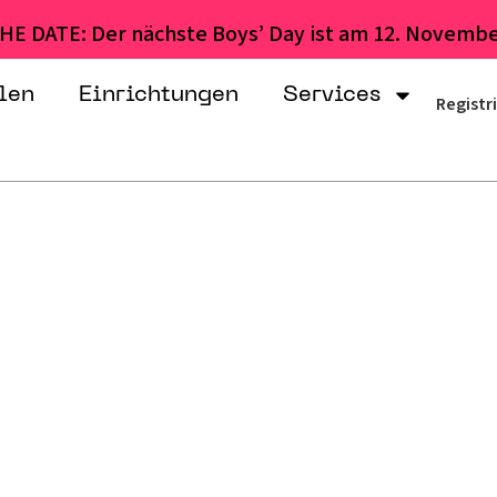
HE DATE: Der nächste Boys’ Day ist am 12. Novembe
len
Einrichtungen
Services
Registr