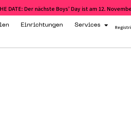
HE DATE: Der nächste Boys’ Day ist am 12. Novembe
len
Einrichtungen
Services
Registr