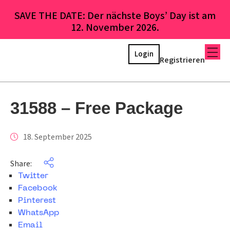
SAVE THE DATE: Der nächste Boys’ Day ist am
12. November 2026.
Login
Registrieren
31588 – Free Package
18. September 2025
Share:
Twitter
Facebook
Pinterest
WhatsApp
Email