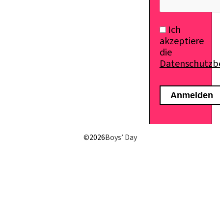
Ich
akzeptiere
die
Datenschutz
©
2026
Boys’ Day