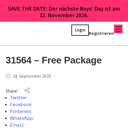
SAVE THE DATE: Der nächste Boys’ Day ist am
12. November 2026.
Login
Registrieren
31564 – Free Package
18. September 2025
Share:
Twitter
Facebook
Pinterest
WhatsApp
Email