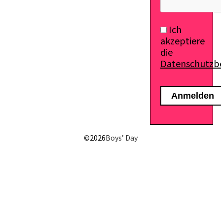
Ich
akzeptiere
die
Datenschutz
©
2026
Boys’ Day