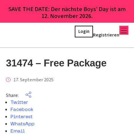
SAVE THE DATE: Der nächste Boys’ Day ist am
12. November 2026.
Login
Registrieren
31474 – Free Package
17. September 2025
Share:
Twitter
Facebook
Pinterest
WhatsApp
Email