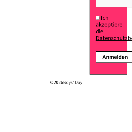
Ich
akzeptiere
die
Datenschutz
©
2026
Boys’ Day