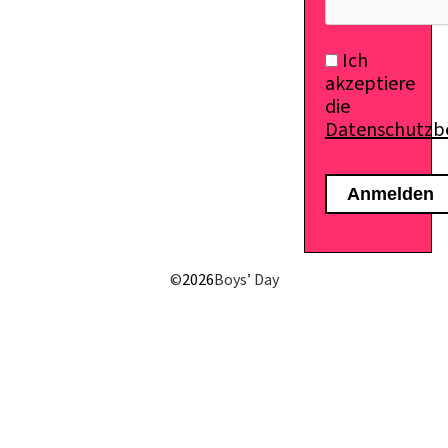
Ich
akzeptiere
die
Datenschutz
©
2026
Boys’ Day