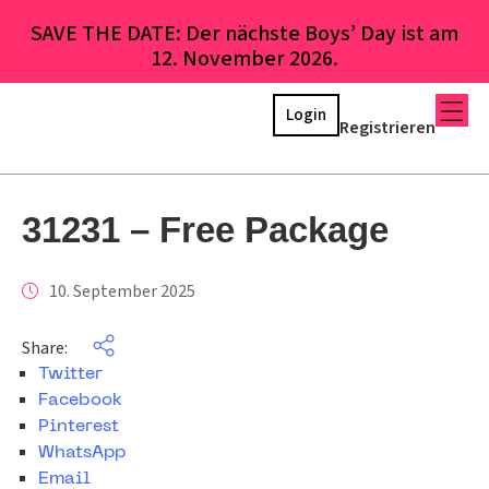
SAVE THE DATE: Der nächste Boys’ Day ist am
12. November 2026.
Login
Registrieren
31231 – Free Package
10. September 2025
Share:
Twitter
Facebook
Pinterest
WhatsApp
Email