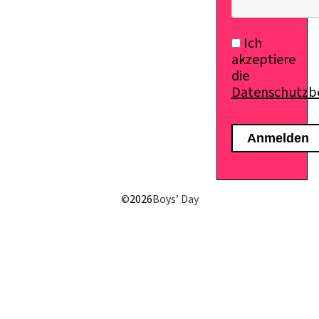
Ich
akzeptiere
die
Datenschutz
©
2026
Boys’ Day