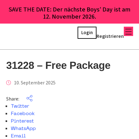
SAVE THE DATE: Der nächste Boys’ Day ist am
12. November 2026.
Login
Registrieren
31228 – Free Package
10. September 2025
Share:
Twitter
Facebook
Pinterest
WhatsApp
Email