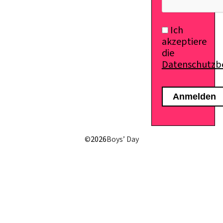
Ich
akzeptiere
die
Datenschutz
©
2026
Boys’ Day