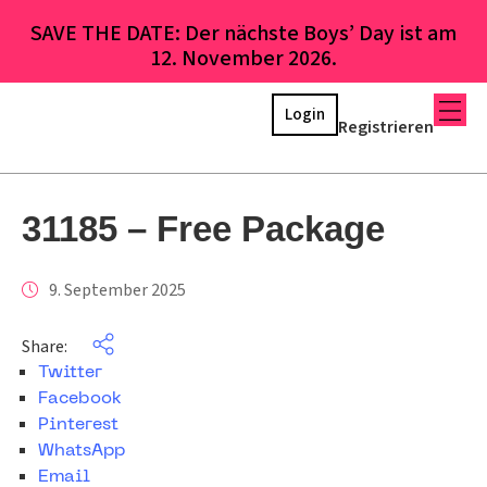
SAVE THE DATE: Der nächste Boys’ Day ist am
12. November 2026.
Login
Registrieren
31185 – Free Package
9. September 2025
Share:
Twitter
Facebook
Pinterest
WhatsApp
Email