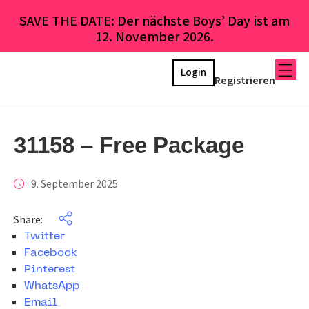
SAVE THE DATE: Der nächste Boys’ Day ist am
12. November 2026.
Login
Registrieren
31158 – Free Package
9. September 2025
Share:
Twitter
Facebook
Pinterest
WhatsApp
Email