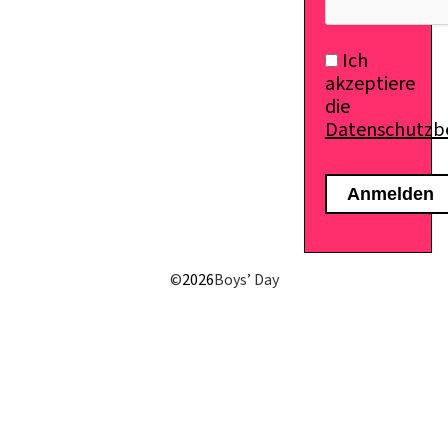
Ich
akzeptiere
die
Datenschutz
©
2026
Boys’ Day