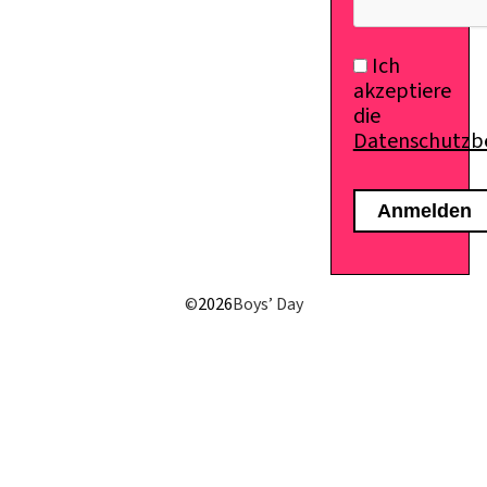
Ich
akzeptiere
die
Datenschutz
©
2026
Boys’ Day