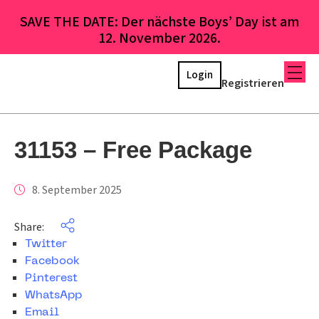
SAVE THE DATE: Der nächste Boys’ Day ist am
12. November 2026.
Login
Registrieren
31153 – Free Package
8. September 2025
Share:
Twitter
Facebook
Pinterest
WhatsApp
Email