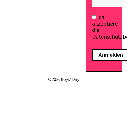
Ich
akzeptiere
die
Datenschutz
©
2026
Boys’ Day