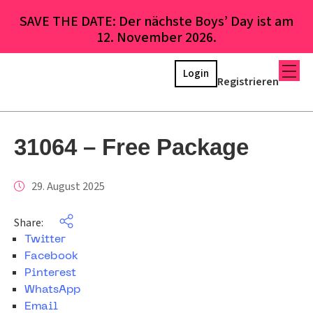
SAVE THE DATE: Der nächste Boys’ Day ist am
12. November 2026.
Login
Registrieren
31064 – Free Package
29. August 2025
Share:
Twitter
Facebook
Pinterest
WhatsApp
Email