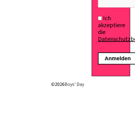
Ich
akzeptiere
die
Datenschutz
©
2026
Boys’ Day