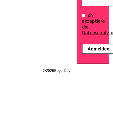
Ich
akzeptiere
die
Datenschutz
©
2026
Boys’ Day