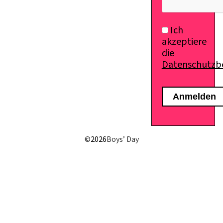
Ich
akzeptiere
die
Datenschutz
©
2026
Boys’ Day