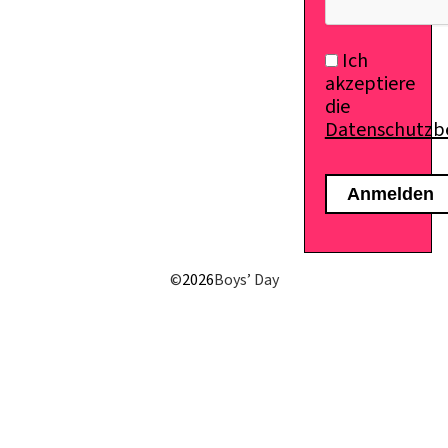
Ich
akzeptiere
die
Datenschutz
©
2026
Boys’ Day