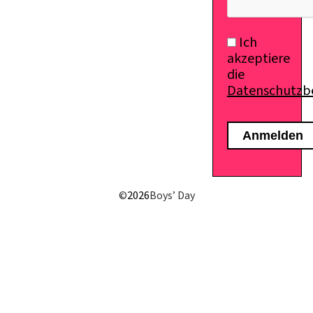
Ich
akzeptiere
die
Datenschutz
©
2026
Boys’ Day