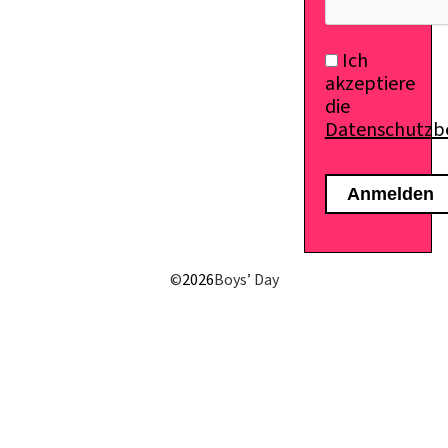
Ich
akzeptiere
die
Datenschutz
©
2026
Boys’ Day