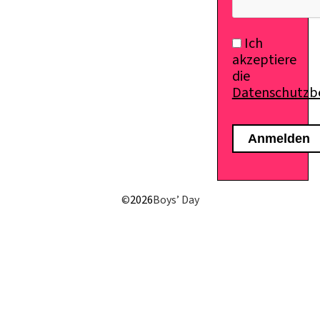
Ich
akzeptiere
die
Datenschutz
©
2026
Boys’ Day