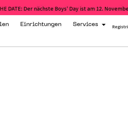
HE DATE: Der nächste Boys’ Day ist am 12. Novembe
len
Einrichtungen
Services
Registr