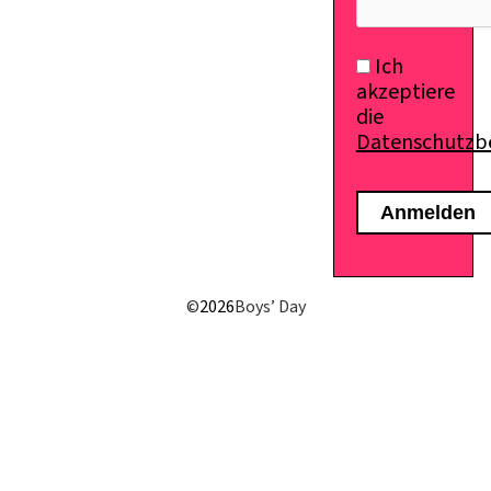
Ich
akzeptiere
die
Datenschutz
©
2026
Boys’ Day