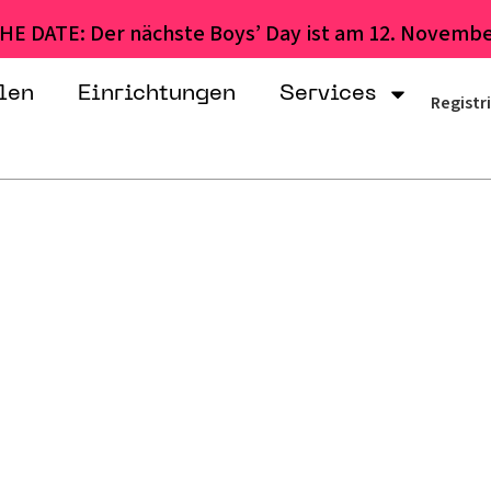
HE DATE: Der nächste Boys’ Day ist am 12. Novembe
len
Einrichtungen
Services
Registr