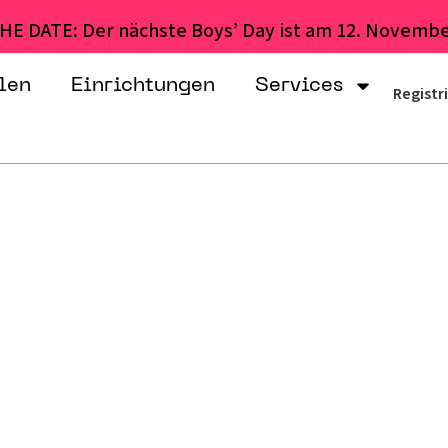
HE DATE: Der nächste Boys’ Day ist am 12. Novembe
len
Einrichtungen
Services
Registr