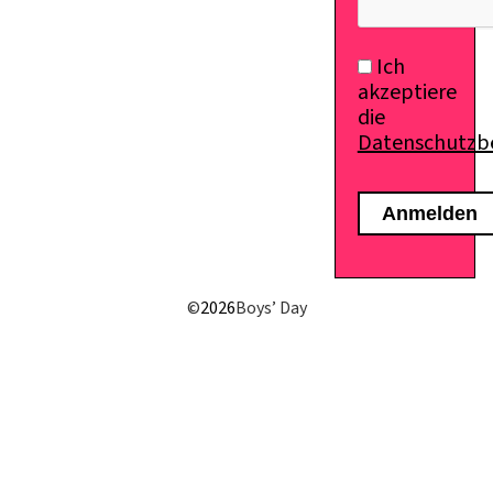
Ich
akzeptiere
die
Datenschutz
©
2026
Boys’ Day