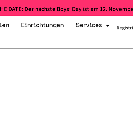
HE DATE: Der nächste Boys’ Day ist am 12. Novembe
len
Einrichtungen
Services
Registr