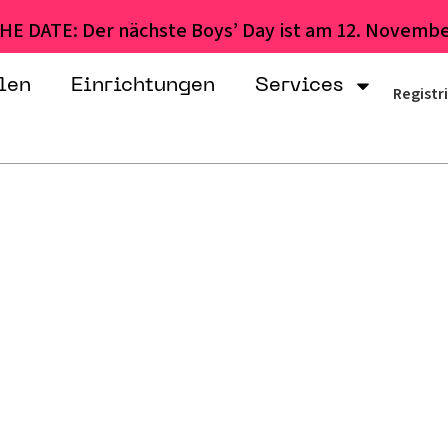
HE DATE: Der nächste Boys’ Day ist am 12. Novembe
len
Einrichtungen
Services
Registr