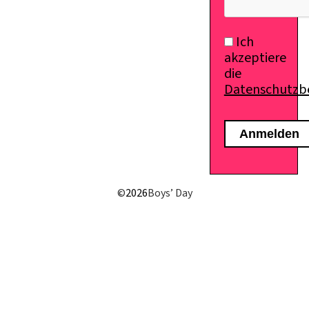
Ich
akzeptiere
die
Datenschutz
©
2026
Boys’ Day