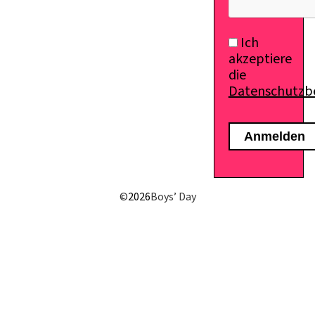
Ich
akzeptiere
die
Datenschutz
©
2026
Boys’ Day