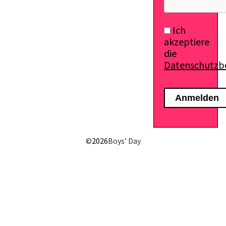
Ich
akzeptiere
die
Datenschutz
©
2026
Boys’ Day