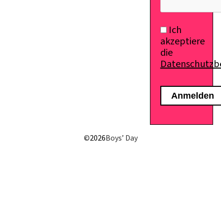
Ich
akzeptiere
die
Datenschutz
©
2026
Boys’ Day