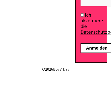
Ich
akzeptiere
die
Datenschutz
©
2026
Boys’ Day