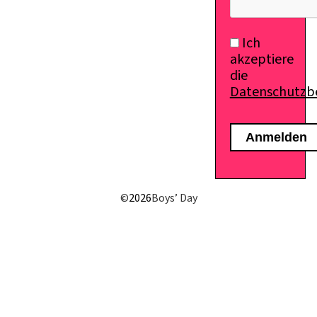
Ich
akzeptiere
die
Datenschutz
©
2026
Boys’ Day