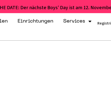
HE DATE: Der nächste Boys’ Day ist am 12. Novembe
len
Einrichtungen
Services
Registr