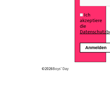
Ich
akzeptiere
die
Datenschutz
©
2026
Boys’ Day