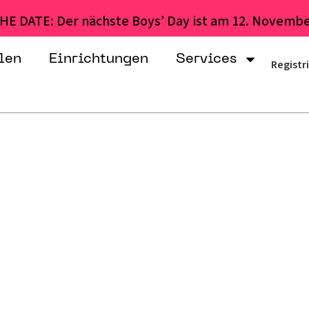
HE DATE: Der nächste Boys’ Day ist am 12. Novembe
len
Einrichtungen
Services
Registr