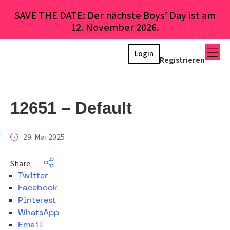
SAVE THE DATE: Der nächste Boys’ Day ist am
12. November 2026.
Login
Registrieren
12651 – Default
29. Mai 2025
Share:
Twitter
Facebook
Pinterest
WhatsApp
Email