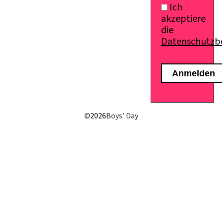
Ich
akzeptiere
die
Datenschutz
©
2026
Boys’ Day