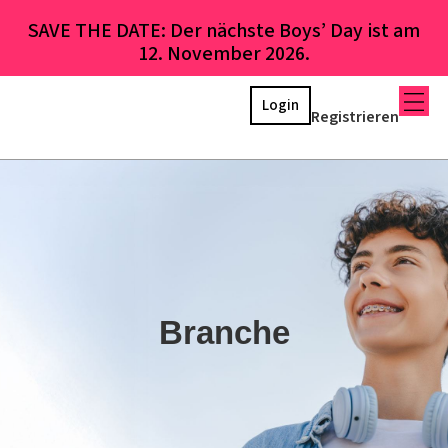
SAVE THE DATE: Der nächste Boys’ Day ist am
12. November 2026.
Login
Registrieren
Branche