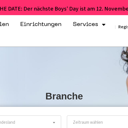
HE DATE: Der nächste Boys’ Day ist am 12. Novembe
len
Einrichtungen
Services
Regi
|
Branche
desland
Zeitraum wählen