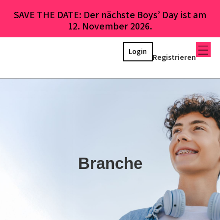
SAVE THE DATE: Der nächste Boys’ Day ist am
12. November 2026.
Login
Registrieren
Branche