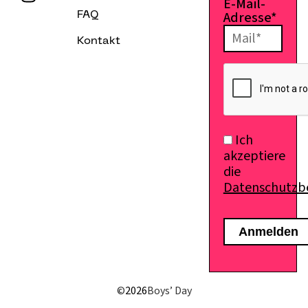
E-Mail-
Adresse*
FAQ
Kontakt
E-Mail senden
Ich
akzeptiere
die
Datenschutz
©
2026
Boys’ Day