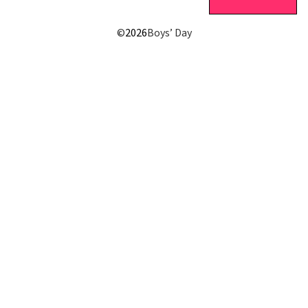
©
2026
Boys’ Day