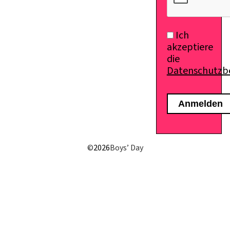
Ich
akzeptiere
die
Datenschutz
©
2026
Boys’ Day