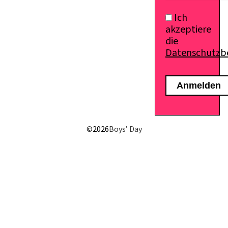
Ich
akzeptiere
die
Datenschutz
E-Mail senden
©
2026
Boys’ Day