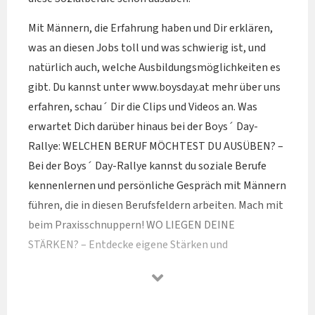
Mit Männern, die Erfahrung haben und Dir erklären,
was an diesen Jobs toll und was schwierig ist, und
natürlich auch, welche Ausbildungsmöglichkeiten es
gibt. Du kannst unter www.boysday.at mehr über uns
erfahren, schau´ Dir die Clips und Videos an. Was
erwartet Dich darüber hinaus bei der Boys´ Day-
Rallye: WELCHEN BERUF MÖCHTEST DU AUSÜBEN? –
Bei der Boys´ Day-Rallye kannst du soziale Berufe
kennenlernen und persönliche Gespräch mit Männern
führen, die in diesen Berufsfeldern arbeiten. Mach mit
beim Praxisschnuppern! WO LIEGEN DEINE
STÄRKEN? – Entdecke eigene Stärken und
Fähigkeiten, von denen Du vielleicht noch nichts
weißt: kraftvoll und gleichzeitig einfühlsam sein,
Bedürfnisse anderer erkennen, gut organisieren