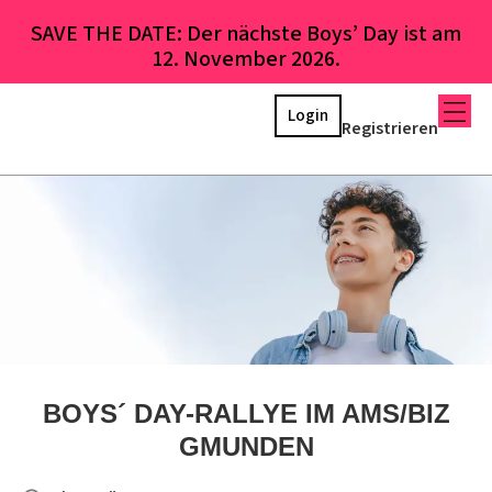
SAVE THE DATE: Der nächste Boys’ Day ist am
12. November 2026.
Login
Registrieren
BOYS´ DAY-RALLYE IM AMS/BIZ
GMUNDEN