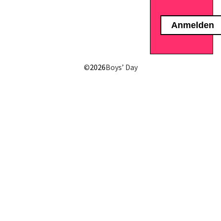
E-Mail senden
©
2026
Boys’ Day